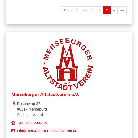
11 von 11
««
«
1
2
»
»»
Merseburger Altstadtverein e.V.
Link zur Google-Maps Navigation
Rosenweg 37
06217 Merseburg
Sachsen-Anhalt
+49 3461 244-824
info@merseburger-altstadtverein.de